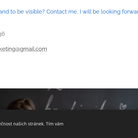
nd to be visible? Contact me, I will be looking forwa
36
keting@gmail.com
ečnost našich stránek. Tím vám