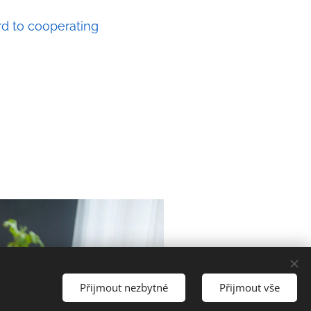
rd to cooperating
Přijmout nezbytné
Přijmout vše