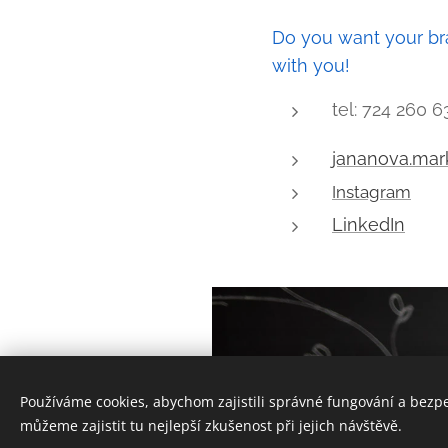
Do you want your bra
with you!
tel: 724 260 6
jananova.mar
Instagram
LinkedIn
Používáme cookies, abychom zajistili správné fungování a bezp
můžeme zajistit tu nejlepší zkušenost při jejich návštěvě.